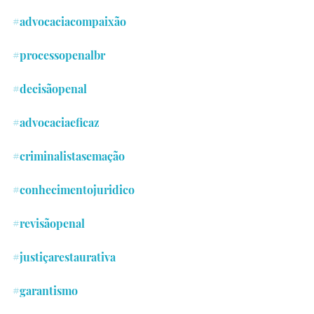
#advocaciacompaixão
#processopenalbr
#decisãopenal
#advocaciaeficaz
#criminalistasemação
#conhecimentojuridico
#revisãopenal
#justiçarestaurativa
#garantismo