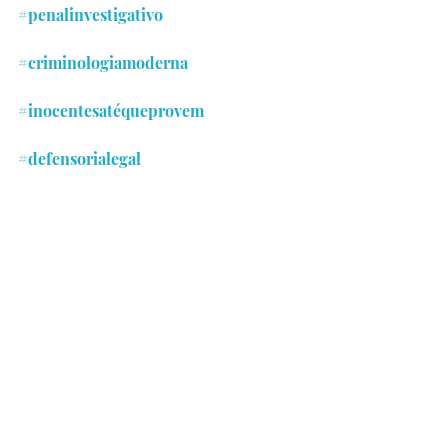
#penalinvestigativo
#criminologiamoderna
#inocentesatéqueprovem
#defensorialegal
#consultoriacriminal
#livredefesas
#julgamentojusto
#estratégiapenal
#planejamentocriminal
#direitopenaleducacional