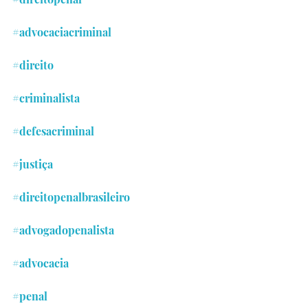
#advocaciacriminal
#direito
#criminalista
#defesacriminal
#justiça
#direitopenalbrasileiro
#advogadopenalista
#advocacia
#penal