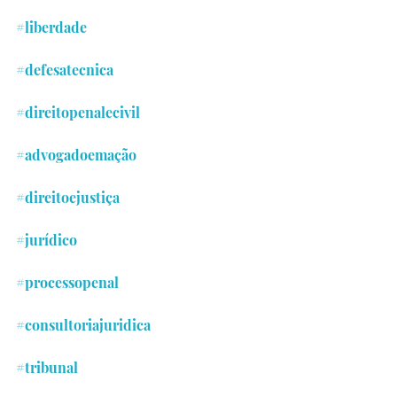
#liberdade
#defesatecnica
#direitopenalecivil
#advogadoemação
#direitoejustiça
#jurídico
#processopenal
#consultoriajuridica
#tribunal