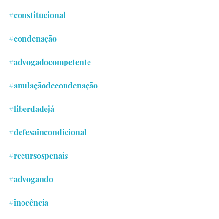
#constitucional
#condenação
#advogadocompetente
#anulaçãodecondenação
#liberdadejá
#defesaincondicional
#recursospenais
#advogando
#inocência