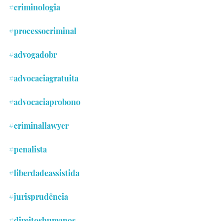
#criminologia
#processocriminal
#advogadobr
#advocaciagratuita
#advocaciaprobono
#criminallawyer
#penalista
#liberdadeassistida
#jurisprudência
#direitoshumanos