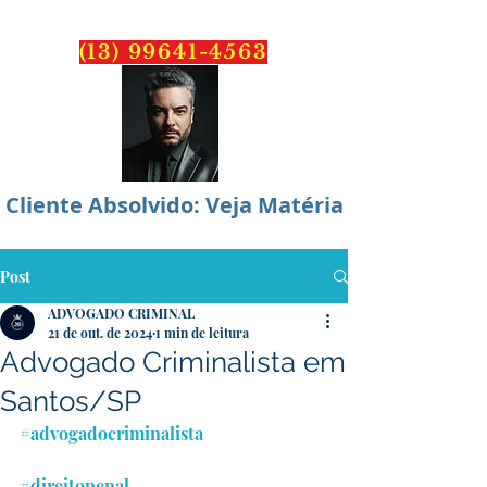
PONTES
ADVOCACIA
(13) 99641-4563
Cliente Absolvido: Veja Matéria
Post
ADVOGADO CRIMINAL
21 de out. de 2024
1 min de leitura
Advogado Criminalista em
Santos/SP
#advogadocriminalista
#direitopenal