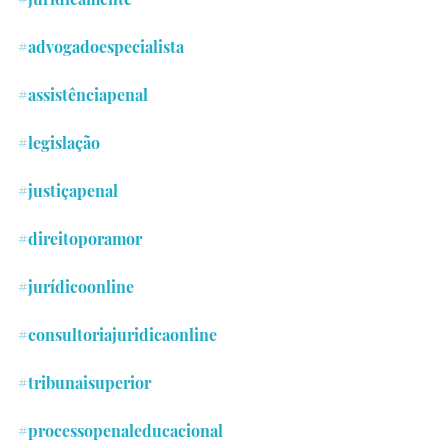
#advogadoespecialista
#assistênciapenal
#legislação
#justiçapenal
#direitoporamor
#jurídicoonline
#consultoriajuridicaonline
#tribunaisuperior
#processopenaleducacional