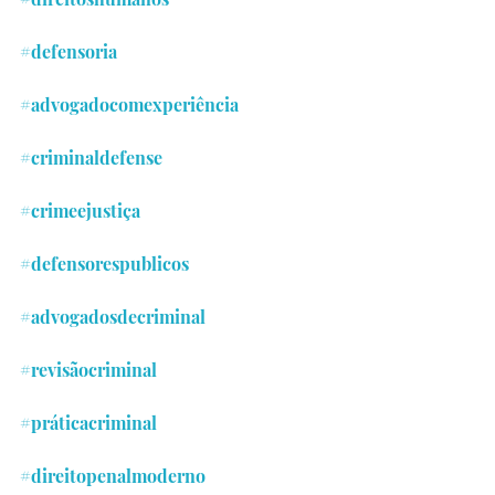
#defensoria
#advogadocomexperiência
#criminaldefense
#crimeejustiça
#defensorespublicos
#advogadosdecriminal
#revisãocriminal
#práticacriminal
#direitopenalmoderno