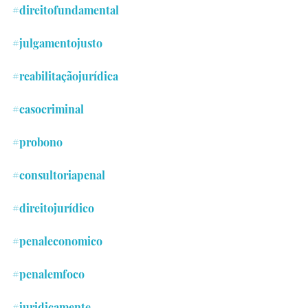
#direitofundamental
#julgamentojusto
#reabilitaçãojurídica
#casocriminal
#probono
#consultoriapenal
#direitojurídico
#penaleconomico
#penalemfoco
#juridicamente