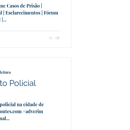
ne Casos de Prisão |
al | Esclarecimentos | Fórum
|...
leitura
o Policial
olicial na cidade de
pontes.com #advcrim
al...