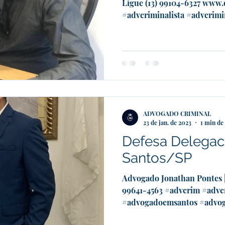
Ligue (13) 99104-6327 www
#advcriminalista #advcrimin
ADVOGADO CRIMINAL
23 de jan. de 2023
1 min de 
Defesa Delegac
Santos/SP
Advogado Jonathan Pontes |
99641-4563 #advcrim #advcr
#advogadoemsantos #advog