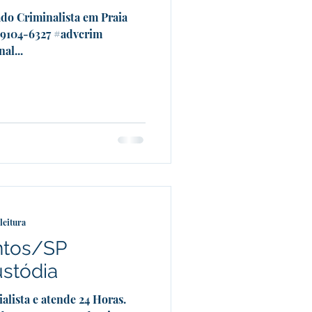
do Criminalista em Praia
99104-6327 #advcrim
al...
leitura
ntos/SP
ustódia
alista e atende 24 Horas.