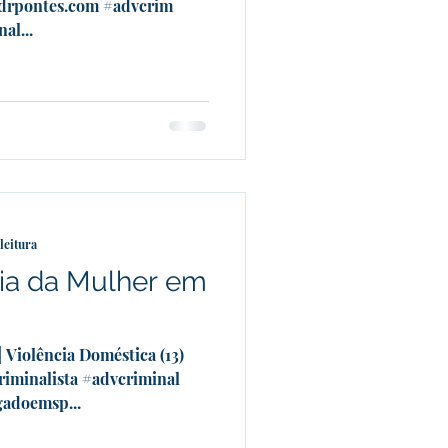
.drpontes.com #advcrim
al...
leitura
ia da Mulher em
 Violência Doméstica (13)
iminalista #advcriminal
adoemsp...