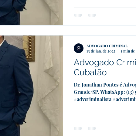
ADVOGADO CRIMINAL
13 de jan. de 2023
1 min de 
Advogado Crimi
Cubatão
Dr. Jonathan Pontes é Advo
Grande/SP. WhatsApp: (13)
#advcriminalista #advcrimin