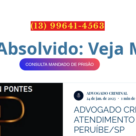
PONTES
ADVOCACI
(13) 99641-4563
Absolvido: Veja 
CONSULTA MANDADO DE PRISÃO
ADVOGADO CRIMINAL
24 de jan. de 2023
1 min de 
ADVOGADO CRI
ATENDIMENTO
PERUÍBE/SP