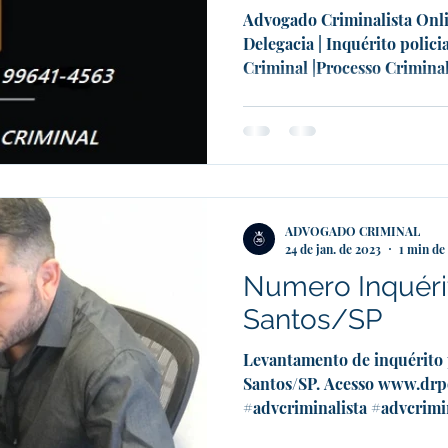
Advogado Criminalista Onli
Delegacia | Inquérito polici
Criminal |Processo Criminal 
ADVOGADO CRIMINAL
24 de jan. de 2023
1 min de 
Numero Inquérit
Santos/SP
Levantamento de inquérito p
Santos/SP. Acesso www.dr
#advcriminalista #advcrimin