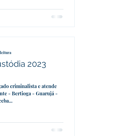
leitura
ustódia 2023
ado criminalista e atende
nte - Bertioga - Guarujá -
eba...