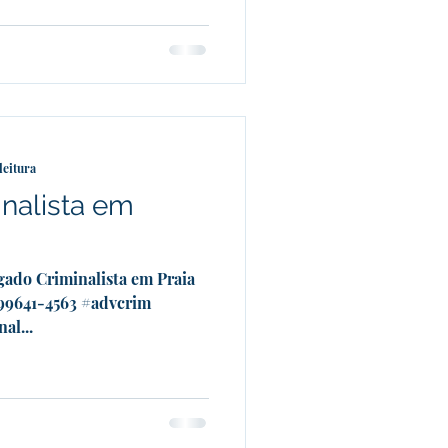
leitura
nalista em
gado Criminalista em Praia
 99641-4563 #advcrim
al...