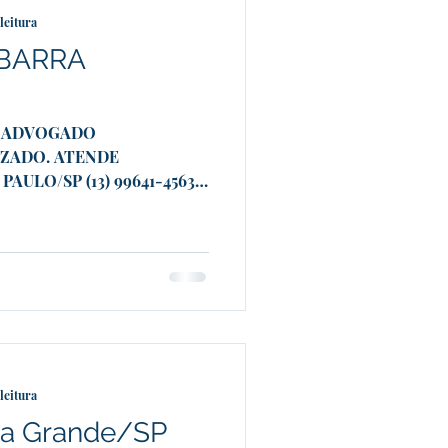
leitura
 BARRA
É ADVOGADO
IZADO. ATENDE
ULO/SP (13) 99641-4563
.
leitura
aia Grande/SP