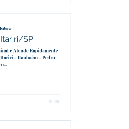
leitura
Itariri/SP
minal e Atende Rapidamente
 Itariri - Itanhaém - Pedro
o...