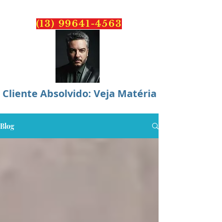
PONTES
ADVOCACIA
(13) 99641-4563
Cliente Absolvido: Veja Matéria
Blog